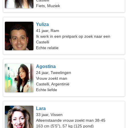
Castelli
Fiets, Muziek
Yuliza
41 jaar, Ram
Ik werk in een pretpark op zoek naar een
romantische vrouw
Castelli
Echte relatie
Agostina
24 jaar, Tweelingen
Vrouw zoekt man
Castelli, Argentinië
Echte liefde
Lara
33 jaar, Vissen
Alleenstaande vrouw zoekt man 38-45
163 cm (5'5"), 57 kg (125 pond)