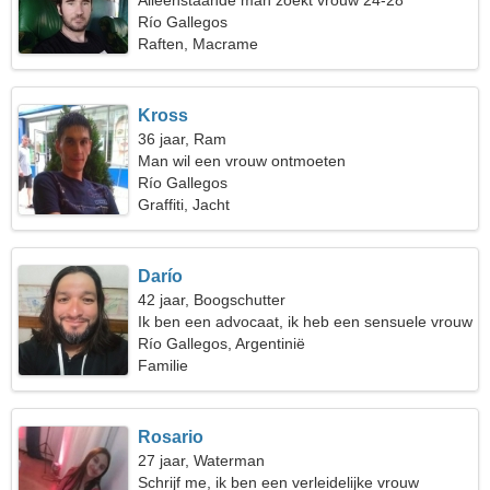
Alleenstaande man zoekt vrouw 24-28
Río Gallegos
Raften, Macrame
Kross
36 jaar, Ram
Man wil een vrouw ontmoeten
Río Gallegos
Graffiti, Jacht
Darío
42 jaar, Boogschutter
Ik ben een advocaat, ik heb een sensuele vrouw
nodig
Río Gallegos, Argentinië
Familie
Rosario
27 jaar, Waterman
Schrijf me, ik ben een verleidelijke vrouw