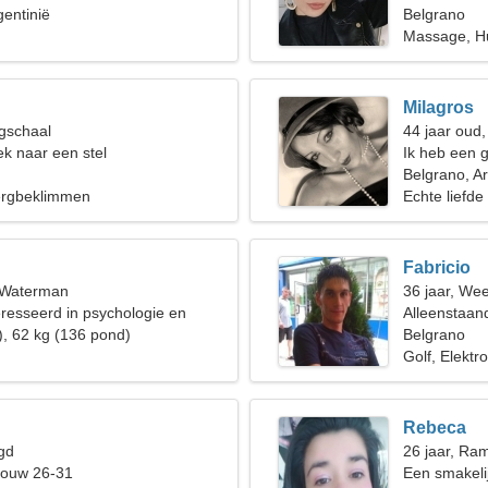
gentinië
Belgrano
Massage, H
Milagros
gschaal
44 jaar oud
k naar een stel
Ik heb een 
Belgrano, Ar
Bergbeklimmen
Echte liefde
Fabricio
, Waterman
36 jaar, We
eresseerd in psychologie en
Alleenstaan
), 62 kg (136 pond)
Belgrano
Golf, Elektr
Rebeca
gd
26 jaar, Ra
rouw 26-31
Een smakelij