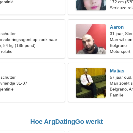
gentinië
172 cm (5'8"
Serieuze rel
Aaron
gschutter
31 jaar, St
erzekeringsagent op zoek naar
Man wil een
laire vrouw
), 84 kg (185 pond)
Belgrano
 relatie
Motorsport,
Matias
gschutter
57 jaar oud
 vriendje 31-37
Man zoekt s
gentinië
Belgrano, Ar
Familie
Hoe ArgDatingGo werkt