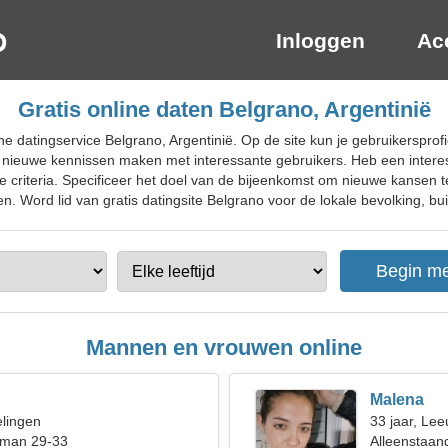
Inloggen
Ac
Gratis online daten Belgrano, Argentinië
e datingservice Belgrano, Argentinië. Op de site kun je gebruikersprofie
 nieuwe kennissen maken met interessante gebruikers. Heb een interess
e criteria. Specificeer het doel van de bijeenkomst om nieuwe kansen 
. Word lid van gratis datingsite Belgrano voor de lokale bevolking, bui
Mannen en vrouwen online
Malena
elingen
33 jaar, Le
 man 29-33
Alleenstaan