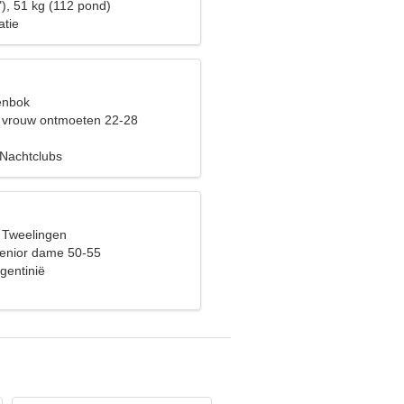
), 51 kg (112 pond)
atie
eenbok
 vrouw ontmoeten 22-28
 Nachtclubs
, Tweelingen
enior dame 50-55
gentinië