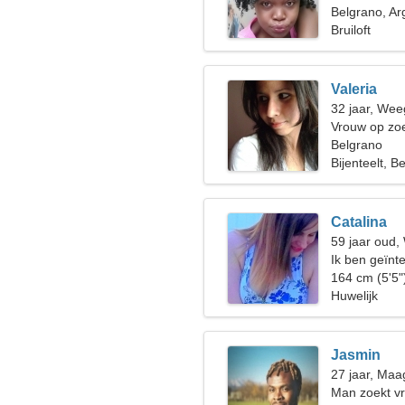
Belgrano, Ar
Bruiloft
Valeria
32 jaar, Wee
Vrouw op zoe
Belgrano
Bijenteelt, 
Catalina
59 jaar oud
Ik ben geïnt
nachtclubs
164 cm (5'5"
Huwelijk
Jasmin
27 jaar, Maa
Man zoekt v