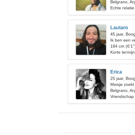
Belgrano, Ar
Echte relatie
Lautaro
45 jaar, Boo
Ik ben een v
een spectacu
184 cm (6'1"
Korte termijn
Erica
25 jaar, Boo
Meisje zoekt
Belgrano, Ar
Vriendschap