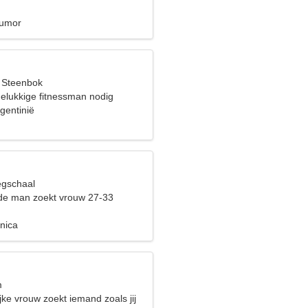
umor
, Steenbok
gelukkige fitnessman nodig
gentinië
egschaal
de man zoekt vrouw 27-33
onica
m
ke vrouw zoekt iemand zoals jij