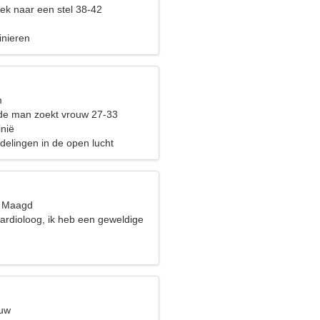
ek naar een stel 38-42
inieren
m
de man zoekt vrouw 27-33
inië
delingen in de open lucht
, Maagd
ardioloog, ik heb een geweldige
euw