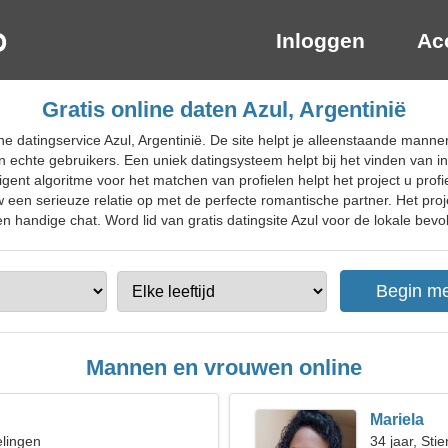
Inloggen
Ac
Gratis online daten Azul, Argentinië
ne datingservice Azul, Argentinië. De site helpt je alleenstaande man
n echte gebruikers. Een uniek datingsysteem helpt bij het vinden van 
ligent algoritme voor het matchen van profielen helpt het project u profi
en serieuze relatie op met de perfecte romantische partner. Het proje
 handige chat. Word lid van gratis datingsite Azul voor de lokale bevol
Mannen en vrouwen online
Mariela
elingen
34 jaar, Stie