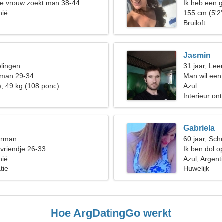
de vrouw zoekt man 38-44
Ik heb een 
nië
samen te k
155 cm (5'2
Bruiloft
Jasmin
elingen
31 jaar, Le
 man 29-34
Man wil een
), 49 kg (108 pond)
Azul
Interieur on
Gabriela
erman
60 jaar, Sch
 vriendje 26-33
Ik ben dol o
nië
Azul, Argent
tie
Huwelijk
Hoe ArgDatingGo werkt