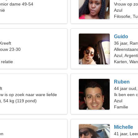
enior dame 49-54
Vrouw op zo
nië
Azul
Filosofie, Tu
Guido
Kreeft
36 jaar, Ra
rouw 23-30
Alleenstaan
Azul, Argent
 relatie
Karten, Wan
Ruben
ft
44 jaar oud
ouw is op zoek naar ware liefde
Ik ben een c
), 54 kg (119 pond)
vrouw nodig
Azul
Familie
Michelle
en
41 jaar, Le