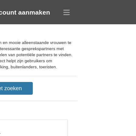
count aanmaken
nen en mooie alleenstaande vrouwen te
interessante gesprekspartners met
elen van potentiële partners te vinden.
ct helpt zijn gebruikers om
king, buitenlanders, toeristen.
r