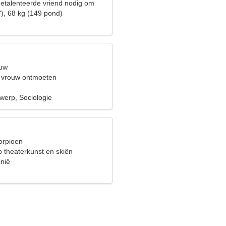
getalenteerde vriend nodig om
oken
"), 68 kg (149 pond)
euw
 vrouw ontmoeten
twerp, Sociologie
orpioen
p theaterkunst en skiën
inië