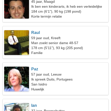
45 jaar, Maagd
Ik ben een kinderarts, ik heb een verleidelijke
vrouw nodig
184 cm (6'1"), 90 kg (198 pond)
Korte termijn relatie
Raul
59 jaar oud, Kreeft
Man zoekt senior dame 48-57
178 cm (5'11"), 93 kg (205 pond)
Familie
Paz
57 jaar oud, Leeuw
Ik spreek Duits, Portugees
San Isidro
Huwelijk
Ian
32 jaar, Boogschutter