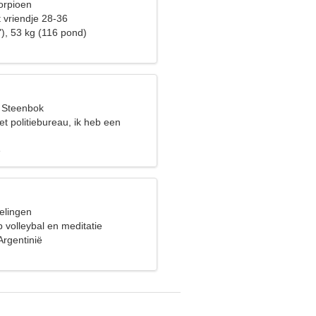
orpioen
 vriendje 28-36
), 53 kg (116 pond)
, Steenbok
et politiebureau, ik heb een
rde vrouw nodig
e
elingen
p volleybal en meditatie
Argentinië