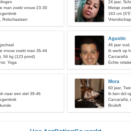
elingen
24 jaar, Sch
de man zoekt vrouw 23-30
Meisje zoekt
rgentinië
163 cm (5'5"
, Rolschaatsen
Vriendschap
Agustin
gschaal
46 jaar oud
de vrouw zoekt man 35-44
Ik werk op h
), 56 kg (123 pond)
gepassionee
Carcarañá
nst, Yoga
Echte relati
Mora
60 jaar, Twe
k naar een stel 39-46
Ik ben dol o
rgentinië
Carcarañá, 
skunde
Bruiloft