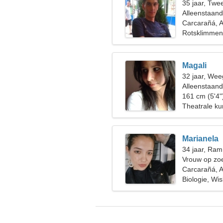
35 jaar, Twe
Alleenstaan
Carcarañá, A
Rotsklimmen
Magali
32 jaar, Wee
Alleenstaan
161 cm (5'4"
Theatrale ku
Marianela
34 jaar, Ram
Vrouw op zoe
Carcarañá, A
Biologie, Wi