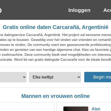
Inloggen
Ac
Gratis online daten Carcarañá, Argentinië
ne datingservice Carcarañá, Argentinië. Het project zal eenzame mens
aties op te bouwen. Geweldig voor het vinden van vrienden en romantis
sses te vinden. De community voert een geavanceerde profielzoekopdra
 vinden en genieten van een handige algemene chat. Kies uw favoriete 
e zoekmachine. Deze community biedt veel mogelijkheden om interessa
nicatie. Word lid van gratis datingsite Carcarañá voor de lokale bevolki
Mannen en vrouwen online
Alan