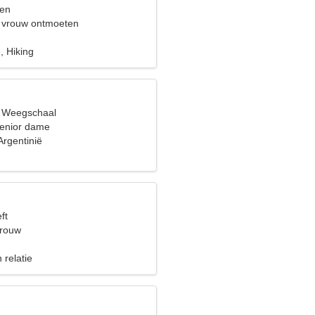
sen
 vrouw ontmoeten
, Hiking
, Weegschaal
senior dame
Argentinië
ft
vrouw
 relatie