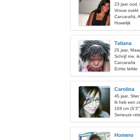
23 jaar oud,
Vrouw zoekt
Carcarañá, A
Huwelijk
Tatiana
25 jaar, Maa
Schrijf me, 
Carcarañá
Echte liefde
Carolina
45 jaar, Stier
Ik heb een c
dansen
159 cm (5'3"
Serieuze rela
Homero