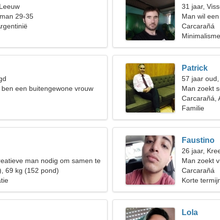
 Leeuw
31 jaar, Vis
 man 29-35
Man wil een
rgentinië
Carcarañá
Minimalisme
Patrick
gd
57 jaar oud
ik ben een buitengewone vrouw
Man zoekt 
Carcarañá, 
Familie
Faustino
26 jaar, Kree
reatieve man nodig om samen te
Man zoekt 
), 69 kg (152 pond)
Carcarañá
tie
Korte termijn
Lola