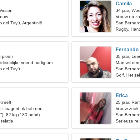
Camila
 Vissen
34 jaar, We
rouw
Vrouw op zo
 del Tuyú, Argentinië
San Bernard
Rugby, Han
Fernando
orpioen
35 jaar, Le
rleidelijke vriend nodig om
Man wil een
iën
o del Tuyú
San Bernard
Golf, Het ze
Erica
Kreeft
25 jaar, Ra
litieagent, ik heb een
Vrouw zoek
e vrouw nodig
"), 82 kg (180 pond)
San Bernard
 relatie
Serieuze rel