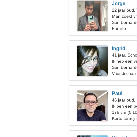
Jorge
22 jaar oud,
Man zoekt v
San Bernardo
Familie
Ingrid
41 jaar, Sch
Ik heb een ve
samen te sk
San Bernard
Vriendschap
Paul
46 jaar oud, 
Ik ben een po
aanhankelijk
176 cm (5'10
Korte termijn