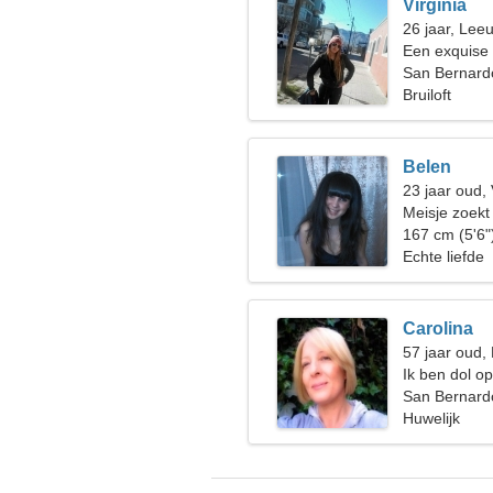
Virginia
26 jaar, Lee
Een exquise
relatie
San Bernardo
Bruiloft
Belen
23 jaar oud,
Meisje zoekt
167 cm (5'6"
Echte liefde
Carolina
57 jaar oud,
Ik ben dol o
San Bernardo
Huwelijk