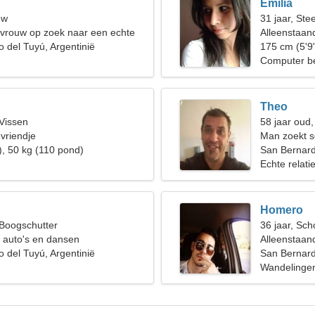
Emilia
uw
31 jaar, St
 vrouw op zoek naar een echte
Alleenstaan
 del Tuyú, Argentinië
175 cm (5'9
Computer be
Theo
 Vissen
58 jaar oud
 vriendje
Man zoekt s
), 50 kg (110 pond)
San Bernard
Echte relati
Homero
 Boogschutter
36 jaar, Sch
p auto's en dansen
Alleenstaan
 del Tuyú, Argentinië
San Bernard
Wandelingen
Bergbeklim