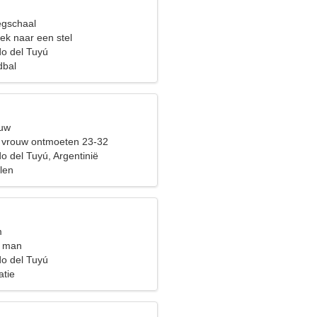
egschaal
ek naar een stel
o del Tuyú
dbal
euw
 vrouw ontmoeten 23-32
o del Tuyú, Argentinië
ilen
m
t man
o del Tuyú
atie