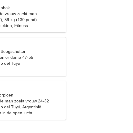
eenbok
de vrouw zoekt man
"), 59 kg (130 pond)
elden, Fitness
, Boogschutter
enior dame 47-55
o del Tuyú
e
orpioen
de man zoekt vrouw 24-32
o del Tuyú, Argentinië
 in de open lucht,
men