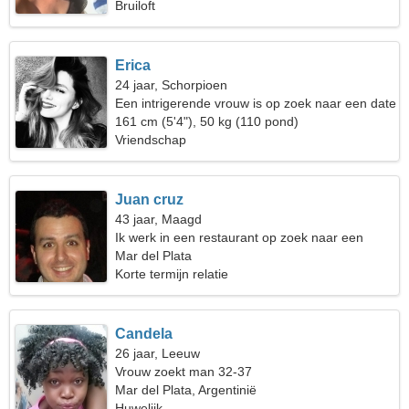
Bruiloft
Erica
24 jaar, Schorpioen
Een intrigerende vrouw is op zoek naar een date
161 cm (5'4"), 50 kg (110 pond)
Vriendschap
Juan cruz
43 jaar, Maagd
Ik werk in een restaurant op zoek naar een
verlegen vrouw
Mar del Plata
Korte termijn relatie
Candela
26 jaar, Leeuw
Vrouw zoekt man 32-37
Mar del Plata, Argentinië
Huwelijk