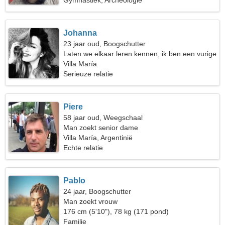
Gymnastiek, Archeologie
Johanna
23 jaar oud, Boogschutter
Laten we elkaar leren kennen, ik ben een vurige
vrouw
Villa María
Serieuze relatie
Piere
58 jaar oud, Weegschaal
Man zoekt senior dame
Villa María, Argentinië
Echte relatie
Pablo
24 jaar, Boogschutter
Man zoekt vrouw
176 cm (5'10"), 78 kg (171 pond)
Familie