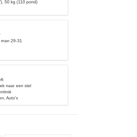
), 50 kg (110 pond)
r
t man 29-31
ft
ek naar een stel
ntinië
en, Auto's