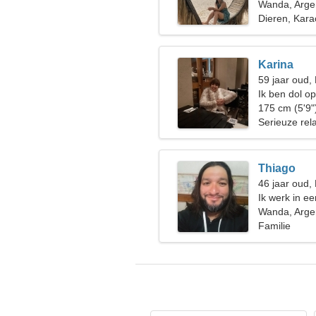
Wanda, Argen
Dieren, Kar
Karina
59 jaar oud
Ik ben dol o
175 cm (5'9"
Serieuze rela
Thiago
46 jaar oud,
Ik werk in e
vrouw
Wanda, Argen
Familie