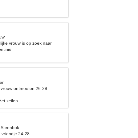
euw
lijke vrouw is op zoek naar
 jij
ntinië
sen
 vrouw ontmoeten 26-29
Het zeilen
, Steenbok
 vriendje 24-28