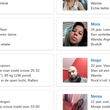
tinië
te dansen
Wanda
Echte liefde
Mora
, Ram
26 jaar, Le
enior dame
Een verleide
iemand zoals
Wanda, Arge
 relatie
Bruiloft
Hugo
orpioen
32 jaar, Vis
de man zoekt vrouw 25-32
Man wil een
"), 89 kg (196 pond)
Wanda
in de open lucht, Raften
Rock'n'roll, 
Nerea
elingen
21 jaar oud
de vrouw zoekt man 33-40
Meisje zoekt