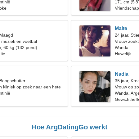
tinië
171 cm (5'8"
aoke
Vriendschap
Maite
, Maagd
24 jaar, Stie
p muziek en voetbal
Vrouw zoek
), 60 kg (132 pond)
Wanda
tie
Huwelijk
Nadia
 Boogschutter
35 jaar, Kree
en kliniek op zoek naar een hete
Vrouw op zo
tinië
Wanda, Arge
Gewichtheff
Hoe ArgDatingGo werkt