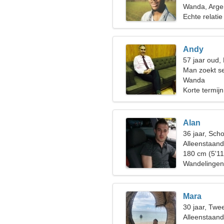
Wanda, Argen
Echte relatie
Andy
57 jaar oud
Man zoekt s
Wanda
Korte termijn
Alan
36 jaar, Sch
Alleenstaan
180 cm (5'11
Wandelingen 
Mara
30 jaar, Twe
Alleenstaan