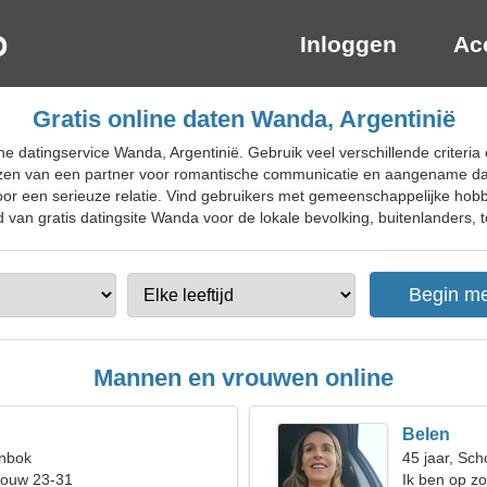
Inloggen
Ac
Gratis online daten Wanda, Argentinië
ne datingservice Wanda, Argentinië. Gebruik veel verschillende criteri
 kiezen van een partner voor romantische communicatie en aangename da
or een serieuze relatie. Vind gebruikers met gemeenschappelijke hobby
van gratis datingsite Wanda voor de lokale bevolking, buitenlanders, t
Mannen en vrouwen online
Belen
enbok
45 jaar, Sch
rouw 23-31
Ik ben op z