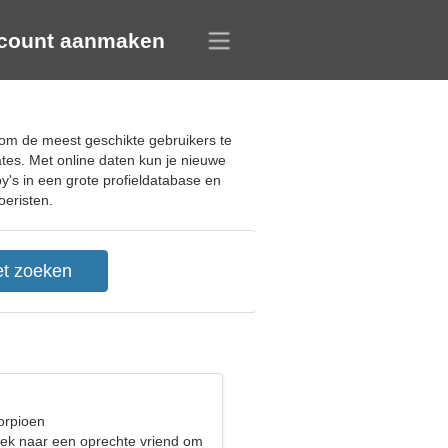
count aanmaken
a om de meest geschikte gebruikers te
tes. Met online daten kun je nieuwe
's in een grote profieldatabase en
oeristen.
orpioen
oek naar een oprechte vriend om